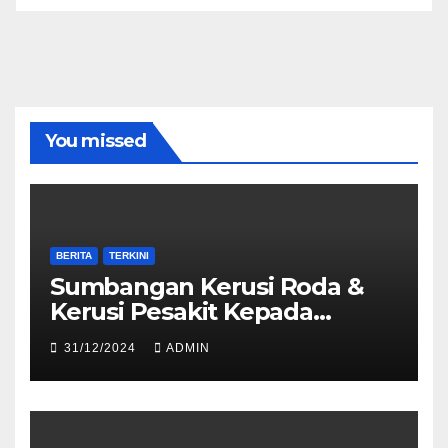
You missed
BERITA
TERKINI
Sumbangan Kerusi Roda &
Kerusi Pesakit Kepada
Hospital Umum Sarawak
31/12/2024
ADMIN