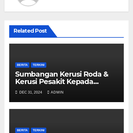
Related Post
BERITA
TERKINI
Sumbangan Kerusi Roda &
Kerusi Pesakit Kepada
Hospital Umum Sarawak
DEC 31, 2024
ADMIN
BERITA
TERKINI