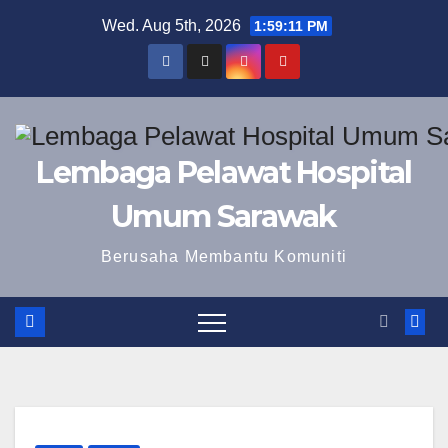
Skip
Wed. Aug 5th, 2026
1:59:12 PM
to
content
Lembaga Pelawat Hospital
Umum Sarawak
Berusaha Membantu Komuniti