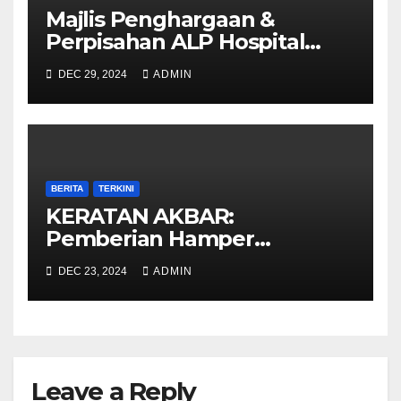
Majlis Penghargaan &
Perpisahan ALP Hospital
Umum Sarawak
DEC 29, 2024
ADMIN
BERITA
TERKINI
KERATAN AKBAR:
Pemberian Hamper
Sempena Hari Krismas
DEC 23, 2024
ADMIN
Leave a Reply